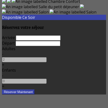
Disponible Ce Soir
Réservez votre séjour
Arrivée
Départ
Adultes
-
+
Enfants
-
+