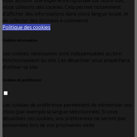
Pour assurer une expérience optimale sur notre site,
nous utilisons des cookies. Cela permet notamment
d'afficher des informations dans votre langue locale, et
de collecter des données e-commerce.
Politique des cookies
Cookies nécessaires
Les cookies nécessaires sont indispensables au bon
fonctionnement du site. Les désactiver vous empêchera
d’utiliser ce site.
Cookies de préférence
Les cookies de préférence permettent de mémoriser vos
choix (par exemple la langue sélectionnée). Si vous
désactivez ces cookies, vos préférences ne seront pas
conservées lors de vos prochaines visite