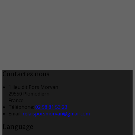
Contactez nous
1 lieu dit Pors Morvan
29550 Plomodiern
France
Téléphone
:
02 98 81 53 23
Email:
relaisporsmorvan@gmail.com
Language