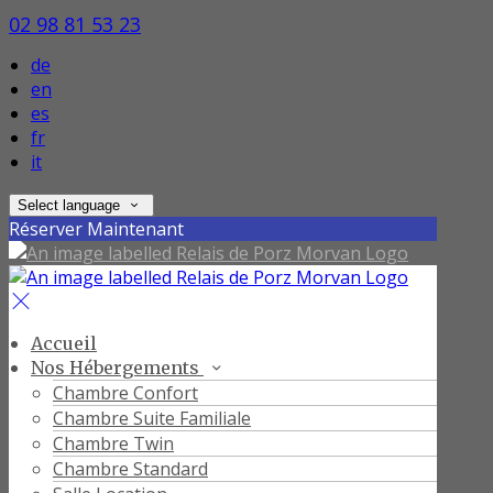
02 98 81 53 23
de
en
es
fr
it
Select language
Réserver Maintenant
Accueil
Nos Hébergements
Chambre Confort
Chambre Suite Familiale
Chambre Twin
Chambre Standard