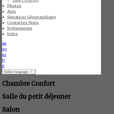
Salle Location
Photos
Avis
Situation Géographique
Contactez Nous
Evénements
Infos
de
en
es
fr
it
Select language
Chambre Confort
Salle du petit déjeuner
Salon