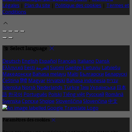
Légales
|
Plan du site
|
Politique des cookies
|
Termes et
Conditions
Select language
Deutsch
English
Español
Français
Italiano
Dansk
Ελληνικά
Eesti
العربية
Suomi
Gaeilge
Lietuvių
Latviešu
Македонски
Bahasa melayu
Malti
Български
Беларускі
Čeština
हिंदी
Magyar
Hrvatski
Bahasa indonesia
עברית
Íslenska
Norsk
Nederlands
Türkçe
ไทย
Українська
日本
語
한국어
Português
Polski
Tiếng việt
Русский
Română
Svenska
Српски
Shqipe
Slovenščina
Slovenčina
中文
Paramètres des cookies