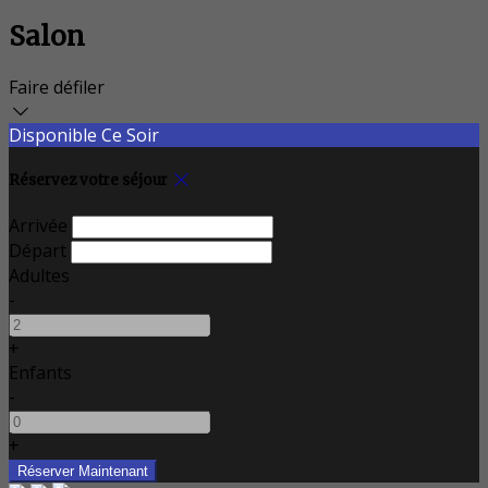
Salon
Faire défiler
Disponible Ce Soir
Réservez votre séjour
Arrivée
Départ
Adultes
-
+
Enfants
-
+